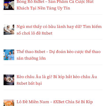
Bóng Rổ 8xBet – Sản Phẩm Cá Cược Hút
Khách Tại Nền Tảng Uy Tín
Ngủ mơ thấy có bầu lành hay dữ? Tìm kiếm
số chơi lô đề 8xbet
Thể thao 8xbet – Dự đoán kèo cược thể thao
săn thưởng lớn
Kèo châu Âu là gì? Bí kíp bắt kèo châu Âu
8xbet bất bại
Lô Đề Miền Nam – 8XBet Chia Sẻ Bí Kíp