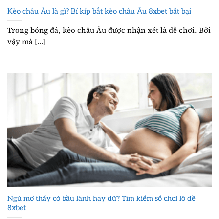
Kèo châu Âu là gì? Bí kíp bắt kèo châu Âu 8xbet bất bại
Trong bóng đá, kèo châu Âu được nhận xét là dễ chơi. Bởi
vậy mà [...]
Ngủ mơ thấy có bầu lành hay dữ? Tìm kiếm số chơi lô đề
8xbet