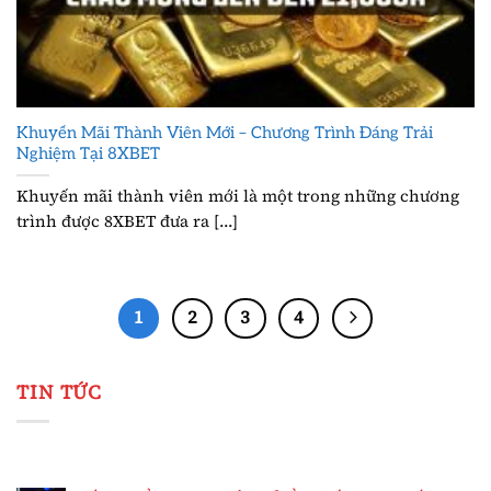
Khuyến Mãi Thành Viên Mới – Chương Trình Đáng Trải
Nghiệm Tại 8XBET
Khuyến mãi thành viên mới là một trong những chương
trình được 8XBET đưa ra [...]
1
2
3
4
TIN TỨC