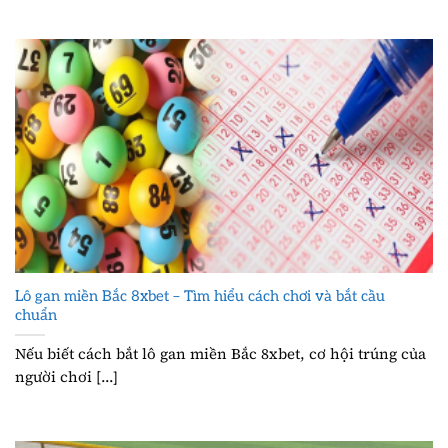
Lô gan miền Bắc 8xbet – Tìm hiểu cách chơi và bắt cầu
chuẩn
Nếu biết cách bắt lô gan miền Bắc 8xbet, cơ hội trúng của
người chơi [...]