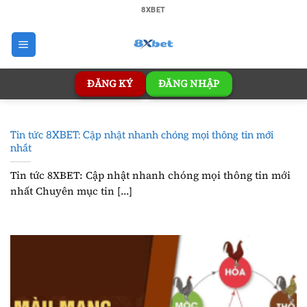
Skip
8XBET
to
content
ĐĂNG KÝ
ĐĂNG NHẬP
Tin tức 8XBET: Cập nhật nhanh chóng mọi thông tin mới
nhất
Tin tức 8XBET: Cập nhật nhanh chóng mọi thông tin mới
nhất Chuyên mục tin [...]