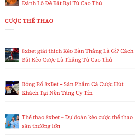
Đánh Lô Đề Bất Bại Từ Cao Thủ
CƯỢC THỂ THAO
8xbet giải thích Kèo Bàn Thắng Là Gì? Cách
Bắt Kèo Cược Là Thắng Từ Cao Thủ
Bóng Rổ 8xBet – Sản Phẩm Cá Cược Hút
Khách Tại Nền Tảng Uy Tín
Thể thao 8xbet – Dự đoán kèo cược thể thao
săn thưởng lớn