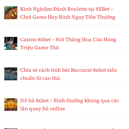
Kinh Nghiệm Đánh Roulette tại 8XBet –
Chơi Game Hay Rinh Ngay Tiền Thưởng
Casino 8xbet – Nơi Thăng Hoa Của Hàng
Triệu Game Thủ
Chia sẻ cách tính bài Baccarat 8xbet siêu
chuẩn từ cao thủ
Nổ hũ 8xbet – Rinh thưởng khủng qua các
lần quay hũ online